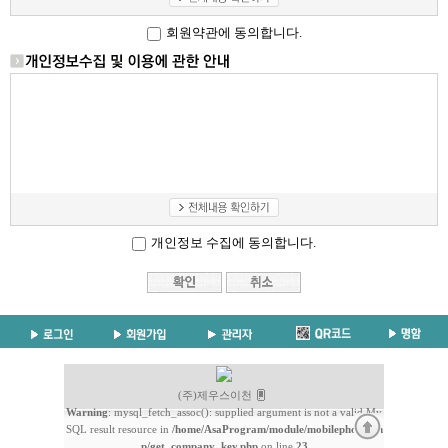
회원약관에 동의합니다.
개인정보 수집에 동의합니다.
(주)제우스이천
Warning
: mysql_fetch_assoc(): supplied argument is not a valid My
SQL result resource in
/home/AsaProgram/module/mobilephone/ph
p/get_company_key.php
on line
23